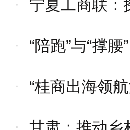
宁夏工商联：
“陪跑”与“撑腰”
“桂商出海领航沙
甘肃：推动乡