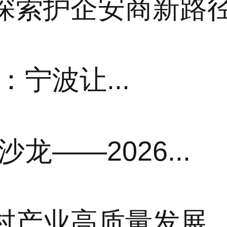
探索护企安商新路
：宁波让...
龙——2026...
村产业高质量发展