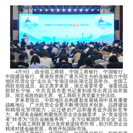
4月9日，由全国工商联、中国工商银行、中国银行、
中国建设银行、香港投资推广署共同主办的金融助力中部
地区民营企业“走出去”专场活动在湖北宜昌举办。全国工
商联党组成员、副主席罗来君，湖北省委常委、省委统战
部部长宁咏，中共宜昌市委书记黄剑雄等出席活动并致
辞。湖北省政协副主席、省工商联主席党蓁主持活动。
罗来君指出，中部地区在构建新发展格局中具有重要
战略地位。广大民营企业要不断增强技术创新、品牌建设
和精细化管理能力，以过硬的产品和服务提升国际竞争
力。希望各金融机构聚焦民营企业金融需求，从“资金提供
者”转变为“综合金融服务商”，全方位赋能民营企业“走出
去”。各级工商联要充分发挥桥梁纽带作用，助力民营企业
精准对接金融资源，有效开拓国际市场。