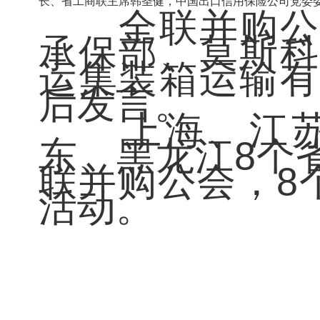
长、省工商联主席韩圣健
，
中国出口信用保险公司党委
全联并购公
承保部、莫斯科
运集装箱运输有
后发言。
上海、江
东、黑龙江8个
联并购公会，8
活动。