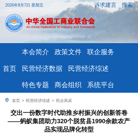
诉求建言
搜索
2026年8月7日 星期五
本会简介
政策文件
联企服务
民营经济数据
民营经济综述
首页
特色专题
商会组织
系统平台
首页
>
民营经济综述
>
民企风采
交出一份数字时代助推乡村振兴的创新答卷
——蚂蚁集团助力320个脱贫县1990余款农产
品实现品牌化转型