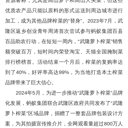
资源著称，尤其是高山萝卜和高山大头菜，但这些
优质农产品只能以原料的形式运送到周边城市进行
加工，成为其他品牌榨菜的
“
替身
”
。
2023
年
7
月，武
隆区返乡创业青年周涛首次尝试参与蚂蚁集团百县
百品助农行动，在短短一周内，
“
武隆萝卜榨菜
”
销售
额突破百万，短时间内荣登淘宝、天猫全国腌制菜
排行榜榜首。活动结束一个月后，榨菜的复购率达
到了
40%
，好评率高达
99%
，为当地打造本土榨菜
品牌带来了巨大信心。
2024
年
5
月，为进一步推动
“
武隆萝卜榨菜
”
品牌
化发展，蚂蚁集团联合武隆区政府共同发布了
“
武隆
萝卜榨菜
”
区域品牌，捐赠了一整套品牌包装设计方
案，为其拍摄宣传推介片，全网观看量超过
800
万人