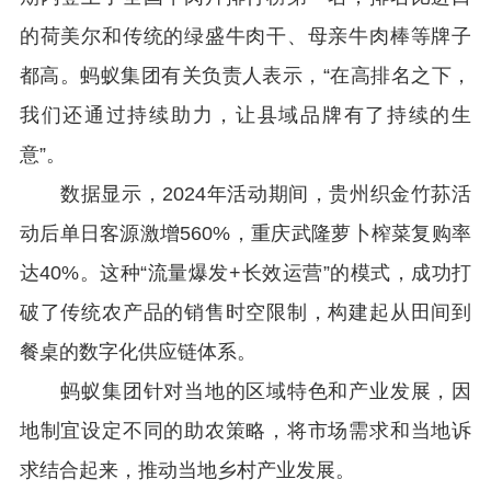
的荷美尔和传统的绿盛牛肉干、母亲牛肉棒等牌子
都高。蚂蚁集团有关负责人表示，
“
在高排名之下，
我们还通过持续助力，让县域品牌有了持续的生
意
”
。
数据显示，
2024
年活动期间，贵州织金竹荪活
动后单日客源激增
560%
，重庆武隆萝卜榨菜复购率
达
40%
。这种
“
流量爆发
+
长效运营
”
的模式，成功打
破了传统农产品的销售时空限制，构建起从田间到
餐桌的数字化供应链体系。
蚂蚁集团针对当地的区域特色和产业发展，因
地制宜设定不同的助农策略，将市场需求和当地诉
求结合起来，推动当地乡村产业发展。