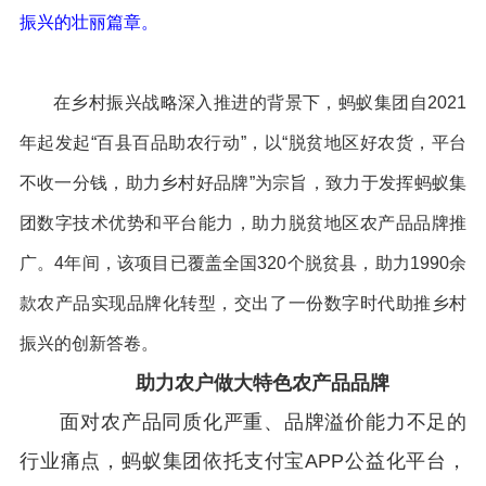
振兴的壮丽篇章。
在乡村振兴战略深入推进的背景下，蚂蚁集团自
2021
年起发起
“
百县百品助农行动
”
，以
“
脱贫地区好农货，平台
不收一分钱，助力乡村好品牌
”
为宗旨，致力于发挥蚂蚁集
团数字技术优势和平台能力，助力脱贫地区农产品品牌推
广。
4
年间，该项目已覆盖全国
320
个脱贫县，助力
1990
余
款农产品实现品牌化转型，交出了一份数字时代助推乡村
振兴的创新答卷。
助力农户做大特色农产品品牌
面对农产品同质化严重、品牌溢价能力不足的
行业痛点，蚂蚁集团依托支付宝
APP
公益化平台，