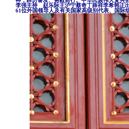
神，踔厉奋发、勇毅前行。中华民族伟大复兴
李强主持 赵乐际王沪宁蔡奇丁薛祥李希韩正
61位外国领导人及有关国家高级别代表、国际