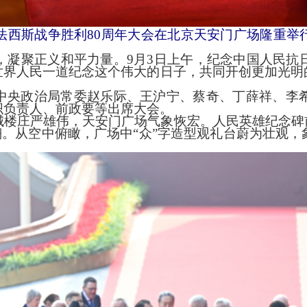
法西斯战争胜利80周年大会在北京天安门广场隆重举
凝聚正义和平力量。9月3日上午，纪念中国人民抗日
世界人民一道纪念这个伟大的日子，共同开创更加光明
政治局常委赵乐际、王沪宁、蔡奇、丁薛祥、李希
织负责人、前政要等出席大会。
庄严雄伟，天安门广场气象恢宏。人民英雄纪念碑前，
鸽”振翅飞翔。从空中俯瞰，广场中“众”字造型观礼台蔚为