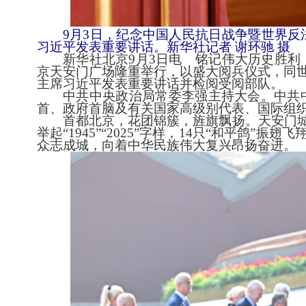
9月3日，纪念中国人民抗日战争暨世界反
习近平发表重要讲话。
新华社记者 谢环驰 摄
新华社北京9月3日电 铭记伟大历史胜利，
京天安门广场隆重举行，以盛大阅兵仪式，同
主席习近平发表重要讲话并检阅受阅部队。
中共中央政治局常委李强主持大会。中共中央
首、政府首脑及有关国家高级别代表、国际组
首都北京，花团锦簇，旌旗飘扬。天安门城楼
举起“1945”“2025”字样，14只“和平
众志成城，向着中华民族伟大复兴昂扬奋进。