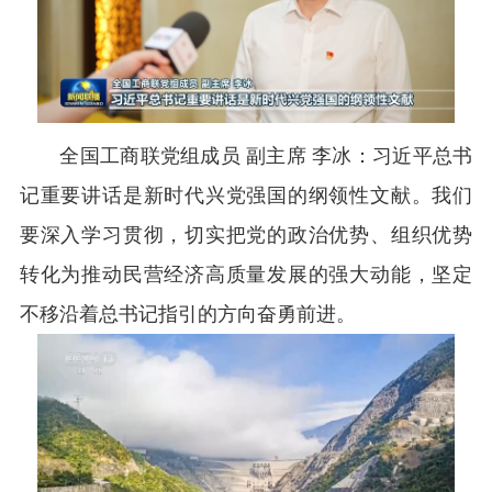
全国工商联党组成员 副主席 李冰：习近平总书
记重要讲话是新时代兴党强国的纲领性文献。我们
要深入学习贯彻，切实把党的政治优势、组织优势
转化为推动民营经济高质量发展的强大动能，坚定
不移沿着总书记指引的方向奋勇前进。