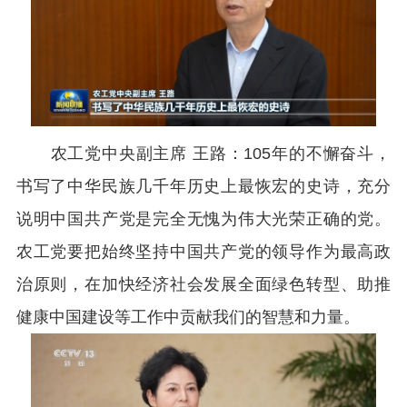
农工党中央副主席 王路：105年的不懈奋斗，
书写了中华民族几千年历史上最恢宏的史诗，充分
说明中国共产党是完全无愧为伟大光荣正确的党。
农工党要把始终坚持中国共产党的领导作为最高政
治原则，在加快经济社会发展全面绿色转型、助推
健康中国建设等工作中贡献我们的智慧和力量。