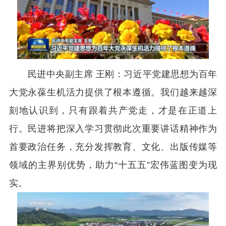
民进中央副主席 王刚：习近平党建思想为百年
大党永葆生机活力提供了根本遵循。我们越来越深
刻地认识到，只有跟着共产党走，才是在正道上
行。民进将把深入学习贯彻此次重要讲话精神作为
首要政治任务，充分发挥教育、文化、出版传媒等
领域的主界别优势，助力“十五五”宏伟蓝图变为现
实。