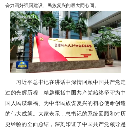
奋力画好强国建设、民族复兴的最大同心圆。
习近平总书记在讲话中深情回顾中国共产党走
过的光辉历程，精辟概括中国共产党始终坚守为中
国人民谋幸福、为中华民族谋复兴的初心使命创造
的伟大成就。大家表示，总书记的系统回顾和对历
史经验的全面总结，深刻印证了中国共产党领导是