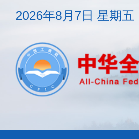
2026年8月7日 星期五