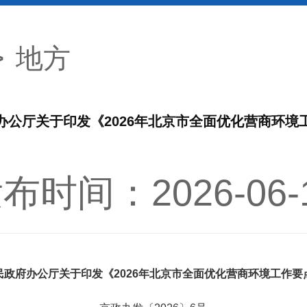
>
地方
办公厅关于印发《2026年北京市全面优化营商环境
布时间：2026-06-
民政府办公厅关于印发《2026年北京市全面优化营商环境工作要