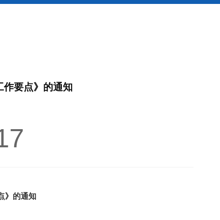
工作要点》的通知
17
点》的通知