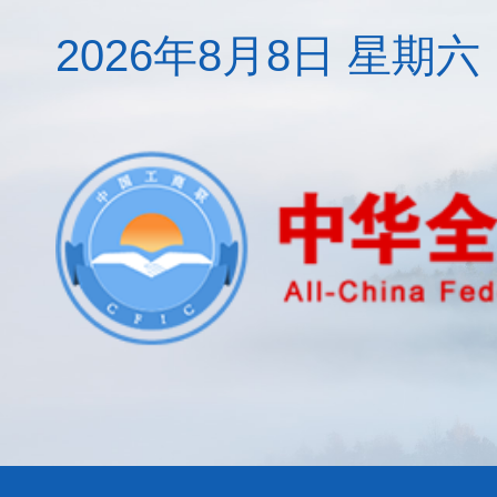
2026年8月8日 星期六