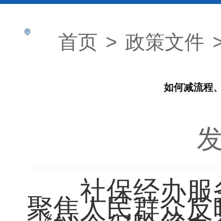
首页
>
政策文件
如何减流程
发
社保经办服务是
聚焦人民群众反