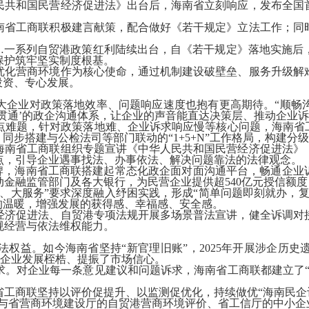
共和国民营经济促进法》出台后，海南省立刻响应，发布全国首
省工商联积极建言献策，配合做好《若干规定》立法工作；同时
一系列自贸港政策红利陆续出台，自《若干规定》落地实施后
保护筑牢坚实制度根基。
化营商环境作为核心使命，通过机制建设破壁垒、服务升级解难
投资、专心发展。
企业对政策落地效率、问题响应速度也抱有更高期待。“顺畅沟
贯通’的政企沟通体系，让企业的声音能直达决策层、推动企业诉
点难题，针对政策落地难、企业诉求响应慢等核心问题，海南省工
，同步搭建与公检法司等部门联动的“
1+5+N
”工作格局，构建分
南省工商联组织专题宣讲《中华人民共和国民营经济促进法》《
点，引导企业遇事找法、办事依法、解决问题靠法的法律观念。
品牌，海南省工商联搭建起常态化政企面对面沟通平台，畅通企业
动金融监管部门及各大银行，为民营企业提供超
540
亿元授信额度
大服务”要求深度融入纾困实践，形成“简单问题即刻就办，复
的温暖，增强发展的获得感、幸福感、安全感。
经济促进法、自贸港专项法规开展多场景普法宣讲，健全诉调对
规经营与依法维权能力。
法权益。如今海南省坚持“新官理旧账”，
2025
年开展涉企历史
企业发展桎梏、提振了市场信心。
对企业每一条意见建议和问题诉求，海南省工商联都建立了“
商联坚持以评价促提升、以监测促优化，持续做优“海南民企
与省营商环境建设厅的自贸港营商环境评价、省工信厅的中小企