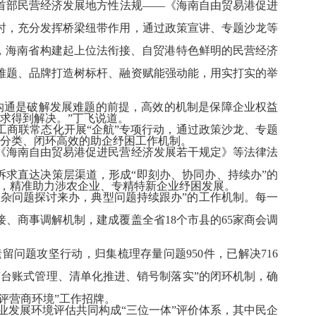
部民营经济发展地方性法规——《海南自由贸易港促进
，充分发挥桥梁纽带作用，通过政策宣讲、专题沙龙等
，海南省构建起上位法衔接、自贸港特色鲜明的民营经济
题、品牌打造树标杆、融资赋能强动能，用实打实的举
通是破解发展难题的前提，高效的机制是保障企业权益
求得到解决。”丁飞说道。
商联常态化开展“企航”专项行动，通过政策沙龙、专题
级分类、闭环高效的助企纾困工作机制。
海南自由贸易港促进民营经济发展若干规定》等法律法
诉求直达决策层渠道，形成“即刻办、协同办、持续办”的
，精准助力涉农企业、专精特新企业纾困发展。
杂问题探讨来办，典型问题持续跟办”的工作机制。每一
接、商事调解机制，建成覆盖全省
18
个市县的
65
家商会调
遗留问题攻坚行动，归集梳理存量问题
950
件，已解决
716
台账式管理、清单化推进、销号制落实”的闭环机制，确
评营商环境”工作招牌。
业发展环境评估共同构成“三位一体”评价体系，其中民企