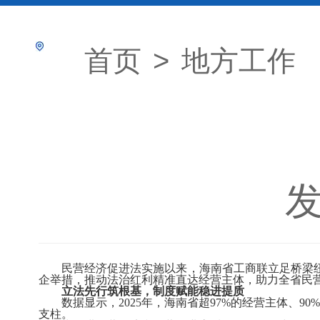
首页
>
地方工作
发
民营经济促进法实施以来，海南省工商联立足桥梁纽
企举措，推动法治红利精准直达经营主体，助力全省民
立法先行筑根基，制度赋能稳进提质
数据显示，
2025
年，海南省超
97%
的经营主体、
90%
支柱。