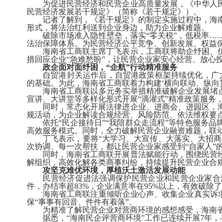
为促进民营经济和民营企业高质量发展，《中华人民
民营经济发展若干规定》（简称《若干规定》）。
记者了解到，《若干规定》的制定实施过程中，海南
形式，将法治红利送到企业身边，助力企业解难题。
破除市场准入隐性壁垒，落实“零关税”，低税率……
法治保障体系。为民营经济公平竞争、创新发展、权益
海南省工商联主席丁飞表示，工商联将助企纾困、优
措回应企业“急难愁盼”，让民营企业家安心经营、放心
政企面对面纾困，“企航”行动精准服务
自贸港封关运作后，自贸港政策框架持续优化，广大
的基础。为此，海南省工商联着力构建‘横向联动、纵向
海南省工商联以多元务实举措精准破解企业发展堵
宣讲、大讲堂等多样化形式开展“滴灌式”精准政策服务
同时，常态化开展法律进企业、进商会、进园区，海
规活动，为企业解读合规经营、风险防范、依法维权要
依托“民企接待日”“我陪群众走流程”等特色服务
高效服务模式。同时，全力破解民营企业融资难题，联
丁飞表示，要将“大学习、大宣传、大落实、大招商、
次协调、每一次帮扶，都让民营企业家感受到“自家人”
同时，海南省工商联开展普法赋能行动，围绕民营
解组织，高效化解各类商事纠纷，持续提升民营企业合
攻坚克难优环境，厚植沃土激活发展动能
民营经济促进法强调保护民营企业和民营企业家合
件，办结率超
83%
，企业满意率在
95%
以上，有效破除了
海南省工商联注重倾听企业心声、收集企业真实诉求。
保“事事有回音、件件有着落”。
为精准了解民营企业对营商环境的感想感受，海南省工
据悉，“海南民企评营商环境”工作已连续开展
7
年，