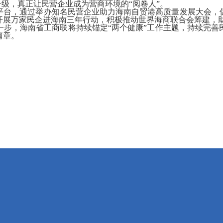
级，真正让民营企业成为营商环境的“阅卷人”。
平台，通过举办知名民营企业助力海南自贸港高质量发展大会，
开展万家民企进海南三年行动，积极推动世界海商联合会筹建，
，海南省工商联将持续锚定“两个健康”工作主题，持续完善
篇章。