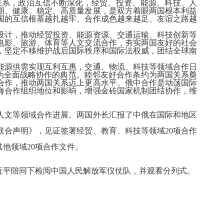
系，政治互信不断深化，经贸、投资、能源、科技、人
期、健康、稳定、高质量发展，是双方着眼两国根本利益
国的互信根基越扎越牢、合作成色越来越足、友谊之路越
计，推动经贸投资、能源资源、交通运输、科技创新等
电影、旅游、体育等人文交流合作，夯实两国友好的社会
，坚定不移维护战后国际秩序和国际法权威，团结全球南
源供需实现互利互惠，交通、物流、科技等领域合作日
成为全面战略协作的典范。睦邻友好合作条约为两国关系奠
合作，推动两国关系迈上更高水平。俄中合作是动荡国际
海合作组织地位和影响，增强金砖国家机制团结协作，维
文等领域合作进展。两国外长汇报了中俄在国际和地区
合声明》，见证签署经贸、教育、科技等领域20项合作
他领域20项合作文件。
近平陪同下检阅中国人民解放军仪仗队，并观看分列式。