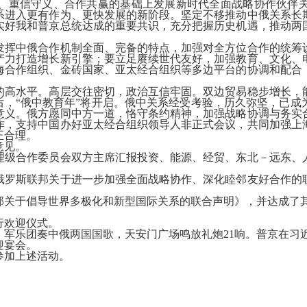
重信守义、合作共赢的基础上发展新时代全面战略协作伙伴关
系进入更有作为、更快发展的新阶段。坚定不移推动中俄关系长
实好我和普京总统达成的重要共识，充分把握历史机遇，推动两
挥中俄合作机制全面、完备的特点，加强对全方位合作的统筹设
产力打造增长新引擎；要立足赓续世代友好，加强教育、文化、
海合作组织、金砖国家、亚太经合组织等多边平台的协调和配合
高水平。高层交往密切，政治互信牢固。双边贸易稳步增长，能
后，“俄中教育年”将开启。俄中关系经受考验，历久弥坚，已
意义。俄方愿同中方一道，恪守条约精神，加强战略协调与务实
作，支持中国办好亚太经合组织领导人非正式会议，共同加强上
正合理。
意见。
级合作委员会双方主席汇报投资、能源、经贸、东北－远东、人
斯联邦关于进一步加强全面战略协作、深化睦邻友好合作的联
于倡导世界多极化和新型国际关系的联合声明》，并达成了其
行欢迎仪式。
乐团奏中俄两国国歌，天安门广场鸣放礼炮21响。普京在习
迎宴会。
加上述活动。