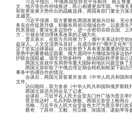
习近平指出，中俄两国坚持在平等相待、相互尊重、
文、地方等合作持续推进，民心相通更加牢固。中俄关
和世界发展大势作出的战略选择。两国各部门要全力落
走越宽。
习近平强调，双方要聚焦两国发展振兴目标，充分发
务实合作提质升级，积极布局前沿领域合作，以新质生
民意基础；要深化多边协作，进一步密切在联合国、上
方，引领全球治理体系改革的正确方向。
普京表示，在双方共同努力下，俄中关系达到空前的
益深入。人文交流势头良好，在成功举行“俄中文化年”
定了坚实法律基础，在当前形势下具有更加重要的现实
形势中的重要稳定因素。俄方愿同中方继续加强多边协
护联合国权威，倡导文明多样性，推动国际秩序更加公
两国元首就中东局势等重大国际和地区问题交换了
两国元首听取了中俄总理定期会晤机制框架下副总理
事务中协调合作的情况。
会谈后，两国元首签署并发表《中华人民共和国和俄罗
文件。
访问期间，双方发表《中华人民共和国和俄罗斯联邦关
两国元首还共同会见了记者。
会谈前，习近平在人民大会堂东门外广场为普京举
普京抵达时，礼兵列队致敬。两国元首登上检阅台，军
当晚，习近平在人民大会堂金色大厅为普京举行欢
蔡奇、丁薛祥、王毅、何立峰、张国清、谌贻琴等参