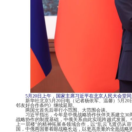
5月20日上午，国家主席习近平在北京人民大会堂
新华社北京5月20日电（记者杨依军、温馨）5月2
邻友好合作条约》继续延期。
两国元首先后举行小范围、大范围会谈。
习近平指出，今年是中俄战略协作伙伴关系建立30周
战略协作的制度基础，中俄关系由此实现跨越式发展。
上一层楼”的精神拓展各领域合作，以“乱云飞渡仍从
国，中俄两国要着眼战略长远，以更高质量的全面战略