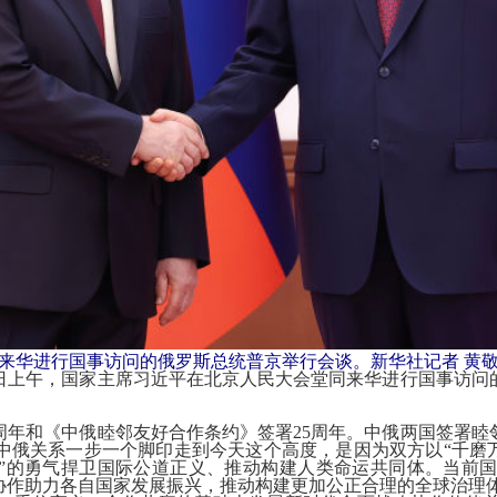
同来华进行国事访问的俄罗斯总统普京举行会谈。新华社记者 黄敬
0日上午，国家主席习近平在北京人民大会堂同来华进行国事访问
年和《中俄睦邻友好合作条约》签署25周年。中俄两国签署睦
中俄关系一步一个脚印走到今天这个高度，是因为双方以“千磨万
容”的勇气捍卫国际公道正义、推动构建人类命运共同体。当前
协作助力各自国家发展振兴，推动构建更加公正合理的全球治理