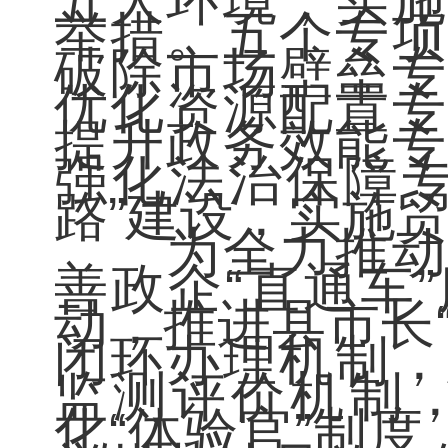
五大环境，实施
举措。五个专项
破除市场壁垒专
优化资源配置专
提升政务效能专
强化法治保障专
路”建设，实施
为全力推动攻
善政企“直通车
动，推进县市长
闭环办理机制，
监测评价机制
化“体验官”制