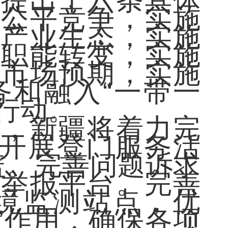
并提出十六条具体
护公平竞争，实施
育产业生态，实施
府职能转变，实施
定市场预期，实施
务和融入“一带一
行动。
，新疆将着力完
化开展登门服务活
盖。完善问题诉求
诉举报平台。完善
境监测站点，优
”作用，确保各项