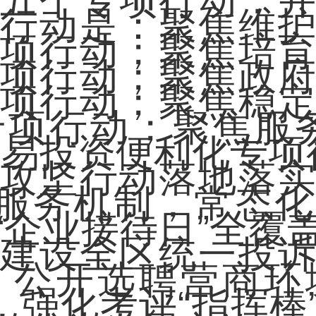
五个专项行动，
行动是：聚焦维
项行动；聚焦培
项行动；聚焦政
项行动；聚焦稳
项行动；聚焦服
贸易投资便利化专项
坚行动落地落实
”服务机制，常态
“企业接待日”全覆
建设全区统一投
，公开选聘营商环
度，强化考评“指挥棒