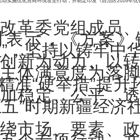
动实施优化营商环境攻坚行动，并制定印发《自治区2026年
革委党组成员、
时表示，《方案》
位”，坚持以铸牢中
创新为动力、以
主体满意度为落
精准“硬举措”提升环
加稳定、公平、
五五”时期新疆经济
市场、要素、政