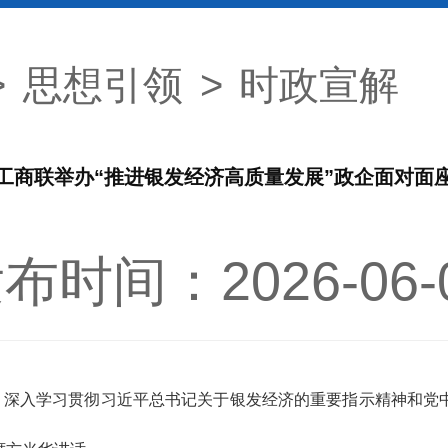
>
思想引领
>
时政宣解
工商联举办“推进银发经济高质量发展”政企面对面
布时间：2026-06-
深入学习贯彻习近平总书记关于银发经济的重要指示精神和党