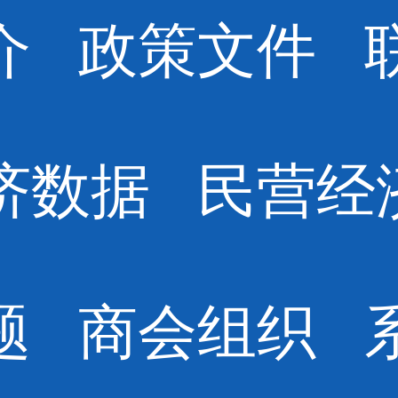
介
政策文件
济数据
民营经
题
商会组织