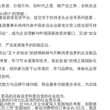
合资源、引领方向。应时代之需、顺产业之势，全联农业
从
0
到
1
”的突破：
村建设政策宣讲平台。提交关于扶持龙头企业等系列提案，
集团董事长韩伟代表中国农业企业家首次登上联合国可持
会”，成为企业理解与申报国家政策的窗口。完成“农业
梁、产业发展推手的职能定位。
以“五十岁创业”的拼搏精神与不断跨界追梦的企业家品
考察，学习节水灌溉等技术。发起首届“丝绸之路国际生
沙龙，组织参访莫干山等项目，学习品牌化、体验化运营
度协同。
究能力与品牌引领功能。商会服务功能逐步深化，为后续
、更高的目标追求和更自觉的社会担当。
高效的行动力以及强烈的社会责任感。
超
20
批次、近
500
人次企业家深入贫困地区考察。创新推
三区三州”贫困地区，推动消费帮扶订单达
46.2
亿元，惠及