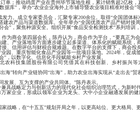
元订单；推动鸡蛋产业在贵州毕节落地生根，累计销售超
2
亿枚，
数据库”，举办“农业企业海外上市辅导暨农业项目精准对接会”
续发力。成立专家委员会，汇聚专家
200
余位。取得“全国团体标
统搭建农产品与渠道数据库。全年举办“全国优质农产品产销对接
分会”，聚焦种源安全。组织开展“食品安全检测技术”系列培训
兴。作为商会第四届会长，陈丹认为，商会作为平台，“要真正为会
构建、产业落地等方面逐步建立起多渠道、体系化的赋能系统，
接、信用评估与财税合规难题。在数字平台的支撑下，商会投身
产业园、重庆智能化食品产业园等一批项目落地。
2024
年，促成
会”，以数字化、信息化手段赋能乡村产业发展。
北农科技集团股份有限公司凭借其在科技创新、乡村振兴等
出海”转向产业链协同“出海”，助力农业出海实现从“走出去”贸
同发展、互为支撑的产业共同体。”陈丹表示。
个兼具战略定力与创新活力的现代化社会组织治理范式，为新时代
1
万家企业，形成以领军企业为龙头、大中小企业融通发展的健
家战略，在“十五五”规划开局之年，以更高站位、更大格局、