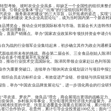
转型考验。彼时农业企业虽多，却缺乏一个全国性的组织来整
场、引领企业集体“登山”“出海”的行业组织应时而生。
代农业、服务新农村建设”的三大宗旨，以开拓者的姿态，实现“
“新农村建设·龙头企业高层论坛”，成为当时国内第一个新农
食品博览会，推动企业对接国际标准与市场。首届会长大连韩伟
上全球治理舞台。
会，直面产销痛点。举办“国家农业政策和专项扶持资金申请介绍
各自为战的行业领军企业集结起来，初步确立其作为政企沟通桥
式面临前所未有的挑战。商会第二届会长、三全食品创始人陈泽民
商会在多个维度展开扎实探索：
活动，推动行业技术交流国际化。陈泽民带领企业家赴以色列等国
业作为重要突破口。连续举办
7
期休闲农业规划设计与项目申报
，组织会员走访标杆企业，有效促进产业链、价值链与供应链深
报告，举办“中国农业品牌发展论坛”，进一步强化商会的行业研
“寻农道、梦农产、做良品”理念，商会展现出更强的战略定力
防疫保供、乡村振兴等事业，充分彰显民营经济强大的凝聚力、
参与精准扶贫的中坚。扶贫足迹覆盖全国重点贫困区域，累计组织
县签订合作协议。在贵州，累计引导企业投资超
100
亿元；面向“