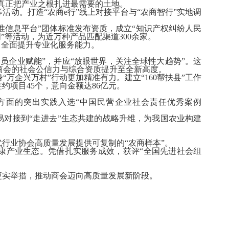
真正把产业之根扎进最需要的土地。
等活动。打造“农商
e
行”线上对接平台与“农商智行”实地调
准信息平台”团体标准发布资质，成立“知识产权纠纷人民
周”等活动，为近万种产品匹配渠道
300
余家。
，全面提升专业化服务能力。
员企业赋能”，并应“放眼世界，关注全球性大趋势”。这
商会的社会公信力与综合资质提升至全新高度。
“万企兴万村”行动更加精准有力。建立“
160
帮扶县”工作
签约项目
45
个，意向金额达
86
亿元。
方面的突出实践入选“中国民营企业社会责任优秀案例
易对接到“走进去”生态共建的战略升维，为我国农业构建
行业协会高质量发展提供可复制的“农商样本”。
康产业生态。凭借扎实服务成效，获评“全国先进社会组
更实举措，推动商会迈向高质量发展新阶段。