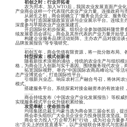
初创之时：行业开拓者
农为邦本。加入
WTO
后，我国农业发展直面产业化
产业商会这样一个代表现代农业产业力量、连接政府与市
从诞生之初，商会就确立了“服务会员企业、服务现
参与打造国家级政策宣讲与企业展示平台。连续主办
深度参与早期农业产业政策建言。
开启国际化初步探索。组织企业参加德国科隆世界
续发展委员会讲坛，商会及其所代表的产业力量开始登
构建企业服务品牌活动矩阵。主办农产品对接洽谈
品牌发展报告”等专项研究。
……
初创五年，商会凭借有限资源，将一批分散布局、
转型探索：模式创新者
随着新技术浪潮的涌动，传统的农业生产与组织模
格，为商会注入创新与实干基因。围绕服务现代农业，
拓宽国际视野。举办“中国国际农商高峰论坛”等
态产业博览会”，打造国际性平台。
引领新兴业态。响应农村三产融合号召，将休闲农
模式。
搭建服务平台。系统探索对接金融资本的有效途径
……
商会持续发布《中国农业产业化发展报告》等权威
实现服务模式平台化升级积累经验。
攻坚奉献：使命担当者
均瑶集团总裁王均豪当选为商会第三届会长后，提出
商会牵头组织广大会员企业全力投身脱贫攻坚战、
商会全力投入“万企帮万村”行动，成为社会力量
出“舌尖上的扶贫直通车”，以产业链联合体形式与贫困