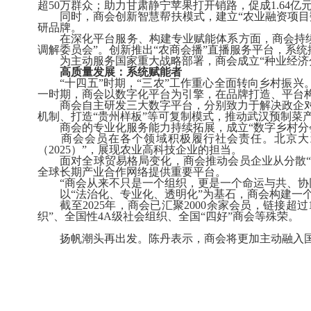
超
50
万群众；助力甘肃静宁苹果打开销路，促成
1.64
亿
同时，商会创新智慧帮扶模式，建立“农业融资项目
研品牌。
在深化平台服务、构建专业赋能体系方面，商会持
调解委员会”。创新推出“农商会播”直播服务平台，系
为主动服务国家重大战略部署，商会成立“种业经济
高质量发展：系统赋能者
“十四五”时期，“三农”工作重心全面转向乡村振
一时期，商会以数字化平台为引擎，在品牌打造、平台
商会自主研发三大数字平台，分别致力于解决政企对
机制、打造“贵州样板”等可复制模式，推动武汉预制菜
商会的专业化服务能力持续拓展，成立“数字乡村分
商会会员在各个领域积极履行社会责任。北京大
（
2025
）”，展现农业高科技企业的担当。
面对全球贸易格局变化，商会推动会员企业从分散“
全球长期产业合作网络提供重要平台。
“商会从来不只是一个组织，更是一个命运与共、协
以“法治化、专业化、透明化”为基石，商会构建一
截至
2025
年，商会已汇聚
2000
余家会员，链接超过
织”、全国性
4A
级社会组织、全国“四好”商会等殊荣。
扬帆潮头再出发。陈丹表示，商会将更加主动融入国