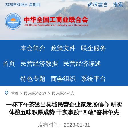
诉求建言
搜索
2026年8月6日 星期四
本会简介
政策文件
联企服务
民营经济数据
民营经济综述
首页
特色专题
商会组织
系统平台
首页
>
民营经济综述
>
民营经济动态
一杯下午茶透出县域民营企业家发展信心 耕实
体酿五味积厚成势 干实事践“四敢”奋楫争先
发布时间：2023-01-31