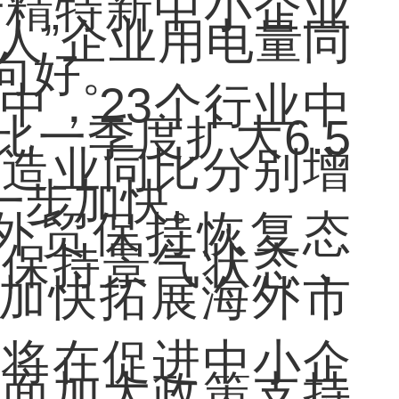
专精特新中小企业
人”企业用电量同
向好。
中，23个行业中
一季度扩大6.5
制造业同比分别增
进一步加快。
外贸保持恢复态
体保持景气状态，
，加快拓展海外市
将在促进中小企
方面加大政策支持