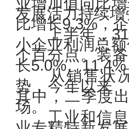
业增加值同比增
发展活力持续增
比增长9.3%
上半年，31个
小企业利润总额
个百分点。装备
长5.0%、11
从销售状况看
势，今年以来，
其中，二季度出
场。
工业和信息化
业专精特新发展