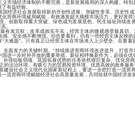
主义市场经济体制的不断完善，是新发展格局的深入构建。特别是
供了有益经验。
国经济社会发展取得新的开创性进展、突破性变革、历史性成
优化营商环境破局赋能，有效激发超大规模市场活力，更好发挥
强、创新取得重大突破、绿色成为发展底色、民生福祉持续改
更高。
发言权；改革成效实不实，经营主体的微观感受最真切。近年来
、减负感、安全感不断增强。但也要看到，仍有一些经营主体反映
解“大难题”。只有真正让经营主体在市场准入上少壁垒、在要
全面发力的关键时期。“持续推进营商环境改进提升，打造市
中国进一步对外开放的重要举措。新征程呼唤新作为，必须在优
、补强短板弱项、巩固拓展优势的任务依然艰巨复杂。优化营商环
正的法治环境、有吸引力的贸易投资环境、优质高效的政务服务
建设社会主义现代化国家新征程上，要进一步把打造一流营商
以一流营商环境赋能经济社会高质量发展，共同绘就中国经济发