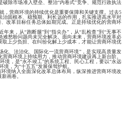
破除市场准入壁垒、整治“内卷式”竞争、规范行政执法
就，营商环境的持续优化是重要保障和关键支撑。过去5
法治固根本、稳预期、利长远的作用，扎实推进高水平对
善、改革目标任务总体如期完成。正是持续优化的营商环
，从“跑断腿”到“指尖办”，从“乱检查”到“无事不
的急难愁盼问题尚未完全解决。面向未来，营商环境改革必
素获取上少负担、在纠纷化解上少成本，才能让营商环境优
场化、法治化、国际化一流营商环境”，是实现高质量发
化营商环境上持续用力，推动营商环境建设再上新台阶。
境，是“永不竣工”的系统工程、民心工程，要以“永远
环境，为“十五五”发展保驾护航。
环境纳入全面深化改革总体布局，纵深推进营商环境改
展新画卷。