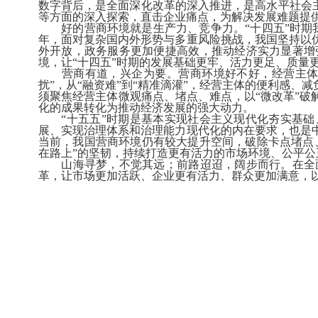
数字背后，是全面深化改革的深入推进，是高水平社会
等方面的深入探索，直击企业痛点，为解决发展难题提
好的营商环境就是生产力、竞争力。“十四五”时期我
年，面对复杂国内外形势与多重风险挑战，我国坚持以
外开放，政务服务更加便捷高效，推动经济实力显著增
境，让“十四五”时期的发展基础更牢、活力更足、质量
营商有道，兴企为要。营商环境好不好，经营主体最有
扰”，从“融资难”到“精准滴灌”，经营主体的便利感
须聚焦经营主体微观痛点、堵点、难点，以“微改革”破
化的成果转化为推动经济发展的强大动力。
“十五五”时期是基本实现社会主义现代化夯实基础、
展、实现治理体系和治理能力现代化的内在要求，也是
当前，我国营商环境仍有较大提升空间，破除卡点堵点
在路上”的坚韧，持续打造更有活力的市场环境、公平公
山海寻梦，不觉其远；前路迢迢，阔步而行。在全面
革，让市场更加活跃、企业更有活力、群众更加满意，