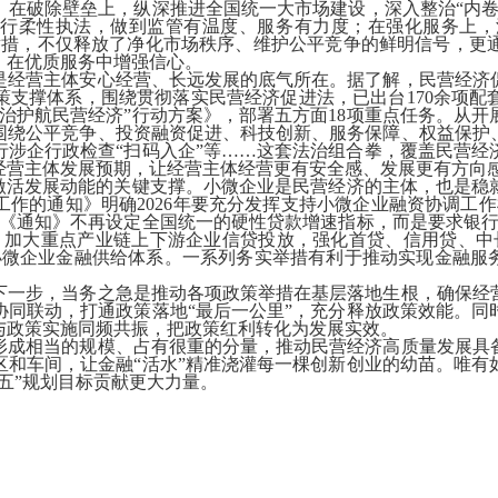
。在破除壁垒上，纵深推进全国统一大市场建设，深入整治“内卷
推行柔性执法，做到监管有温度、服务有力度；在强化服务上，
举措，不仅释放了净化市场秩序、维护公平竞争的鲜明信号，更
、在优质服务中增强信心。
经营主体安心经营、长远发展的底气所在。据了解，民营经济促
策支撑体系，围绕贯彻落实民营经济促进法，已出台170余项配
治护航民营经济”行动方案》，部署五方面18项重点任务。从
围绕公平竞争、投资融资促进、科技创新、服务保障、权益保护
行涉企行政检查“扫码入企”等……这套法治组合拳，覆盖民营经
经营主体发展预期，让经营主体经营更有安全感、发展更有方向
活发展动能的关键支撑。小微企业是民营经济的主体，也是稳
务工作的通知》明确2026年要充分发挥支持小微企业融资协调工
。《通知》不再设定全国统一的硬性贷款增速指标，而是要求银行
，加大重点产业链上下游企业信贷投放，强化首贷、信用贷、中
小微企业金融供给体系。一系列务实举措有利于推动实现金融服务
。
一步，当务之急是推动各项政策举措在基层落地生根，确保经营
协同联动，打通政策落地“最后一公里”，充分释放政策效能。同
与政策实施同频共振，把政策红利转化为发展实效。
成相当的规模、占有很重的分量，推动民营经济高质量发展具备
区和车间，让金融“活水”精准浇灌每一棵创新创业的幼苗。唯有
五”规划目标贡献更大力量。