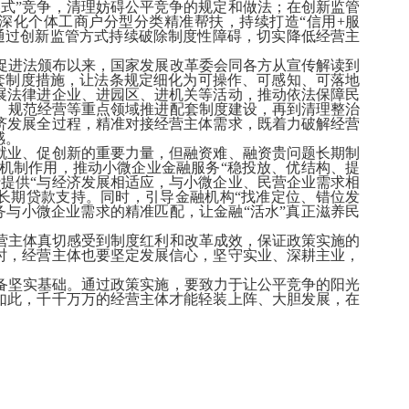
式”竞争，清理妨碍公平竞争的规定和做法；在创新监管
深化个体工商户分型分类精准帮扶，持续打造“信用+服
通过创新监管方式持续破除制度性障碍，切实降低经营主
进法颁布以来，国家发展改革委会同各方从宣传解读到
套制度措施，让法条规定细化为可操作、可感知、可落地
开展法律进企业、进园区、进机关等活动，推动依法保障民
、规范经营等重点领域推进配套制度建设，再到清理整治
济发展全过程，精准对接经营主体需求，既着力破解经营
感。
就业、促创新的重要力量，但融资难、融资贵问题长期制
作机制作用，推动小微企业金融服务“稳投放、优结构、提
提供“与经济发展相适应，与小微企业、民营企业需求相
长期贷款支持。同时，引导金融机构“找准定位、错位发
与小微企业需求的精准匹配，让金融“活水”真正滋养民
主体真切感受到制度红利和改革成效，保证政策实施的
时，经营主体也要坚定发展信心，坚守实业、深耕主业，
坚实基础。通过政策实施，要致力于让公平竞争的阳光
如此，千千万万的经营主体才能轻装上阵、大胆发展，在