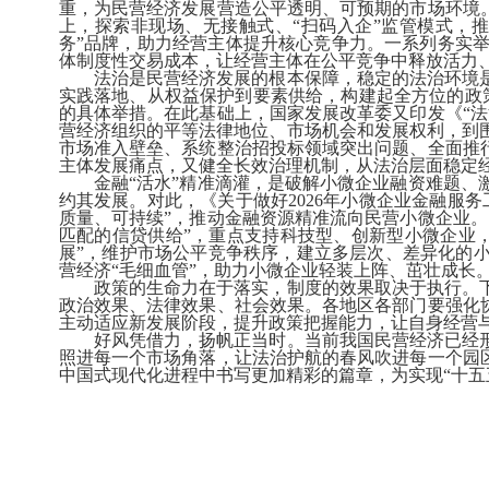
重，为民营经济发展营造公平透明、可预期的市场环境
上，探索非现场、无接触式、“扫码入企”监管模式，
务”品牌，助力经营主体提升核心竞争力。一系列务实
体制度性交易成本，让经营主体在公平竞争中释放活力
法治是民营经济发展的根本保障，稳定的法治环境是
实践落地、从权益保护到要素供给，构建起全方位的政
的具体举措。在此基础上，国家发展改革委又印发《“法
营经济组织的平等法律地位、市场机会和发展权利，到
市场准入壁垒、系统整治招投标领域突出问题、全面推
主体发展痛点，又健全长效治理机制，从法治层面稳定
金融“活水”精准滴灌，是破解小微企业融资难题、激
约其发展。对此，《关于做好2026年小微企业金融服
质量、可持续”，推动金融资源精准流向民营小微企业
匹配的信贷供给”，重点支持科技型、创新型小微企业
展”，维护市场公平竞争秩序，建立多层次、差异化的
营经济“毛细血管”，助力小微企业轻装上阵、茁壮成长
政策的生命力在于落实，制度的效果取决于执行。下
政治效果、法律效果、社会效果。各地区各部门要强化
主动适应新发展阶段，提升政策把握能力，让自身经营
好风凭借力，扬帆正当时。当前我国民营经济已经形
照进每一个市场角落，让法治护航的春风吹进每一个园
中国式现代化进程中书写更加精彩的篇章，为实现“十五