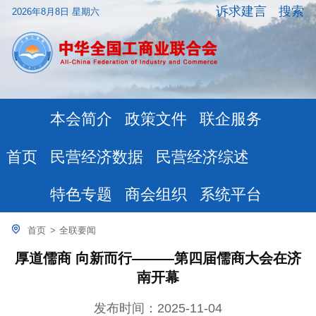
诉求建言
搜索
2026年8月8日 星期六
本会简介
政策文件
联企服务
民营经济数据
民营经济综述
首页
特色专题
商会组织
系统平台
首页
>
全联要闻
厚道儒商 向新而行———第四届儒商大会在济
南开幕
发布时间：2025-11-04