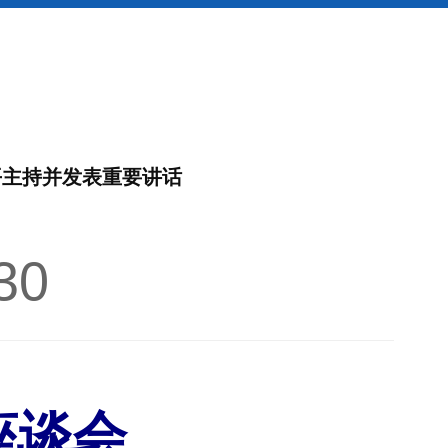
平主持并发表重要讲话
30
座谈会