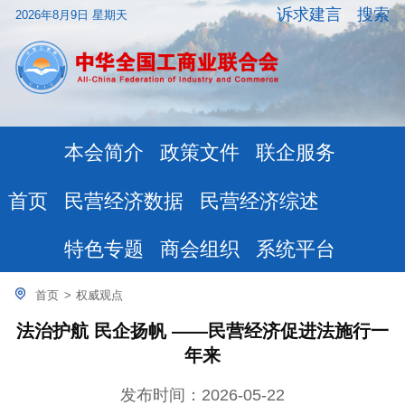
诉求建言
搜索
2026年8月9日 星期天
本会简介
政策文件
联企服务
民营经济数据
民营经济综述
首页
特色专题
商会组织
系统平台
首页
>
权威观点
法治护航 民企扬帆 ——民营经济促进法施行一
年来
发布时间：2026-05-22