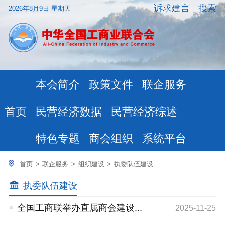
诉求建言
搜索
2026年8月9日 星期天
本会简介
政策文件
联企服务
民营经济数据
民营经济综述
首页
特色专题
商会组织
系统平台
首页
>
联企服务
>
组织建设
>
执委队伍建设
执委队伍建设
全国工商联举办直属商会建设...
2025-11-25